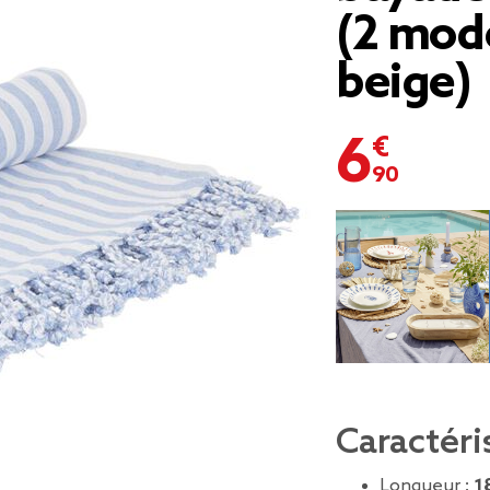
(2 mod
beige)
6,90 €
Caractéri
Longueur :
1