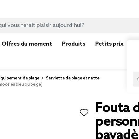
Offres du moment
Produits
Petits prix
N
Equipement de plage
Serviette de plage et natte
modèles bleu ou beige)
Fouta d
person
bayadè