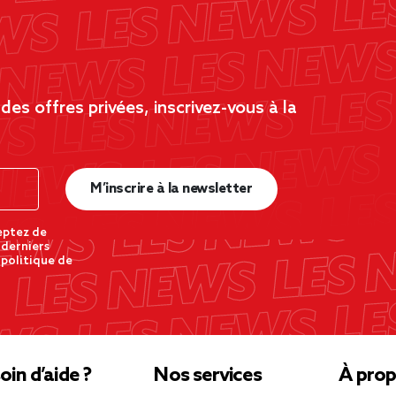
es offres privées, inscrivez-vous à la
M’inscrire à la newsletter
eptez de
 derniers
 politique de
oin d’aide ?
Nos services
À prop