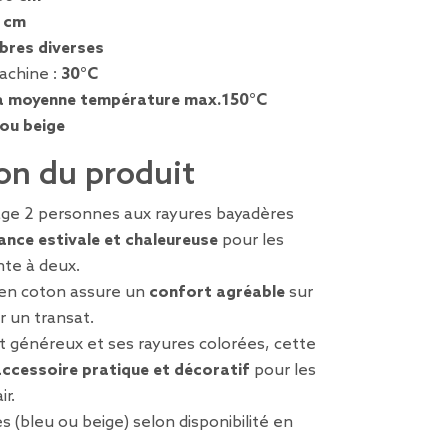
 cm
ibres diverses
achine :
30°C
à moyenne température max.150°C
 ou beige
on du produit
age 2 personnes aux rayures bayadères
nce estivale et chaleureuse
pour les
te à deux.
 en coton assure un
confort agréable
sur
 un transat.
t généreux et ses rayures colorées, cette
accessoire pratique et décoratif
pour les
ir.
s (bleu ou beige) selon disponibilité en