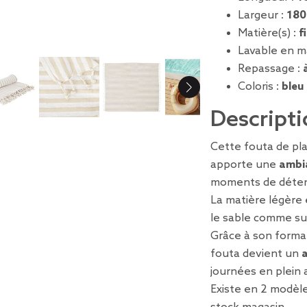
Largeur :
180
Matière(s) :
f
Lavable en m
Repassage :
Coloris :
bleu
Descripti
Cette fouta de pl
apporte une
ambia
moments de déten
La matière légère
le sable comme sur
Grâce à son forma
fouta devient un
journées en plein a
Existe en 2 modèle