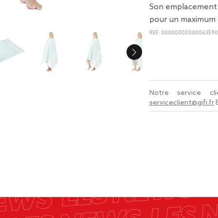
Son emplacement cen
pour un maximum d
REF.
00000000000063590
Notre service c
serviceclient@gifi.fr