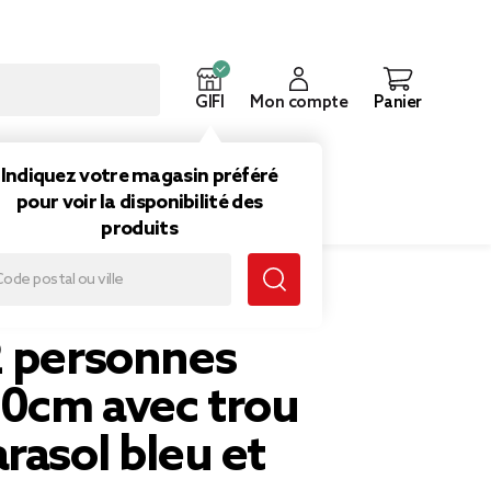
GIFI
Mon compte
Panier
ouveautés
Inspirations
Indiquez votre magasin préféré
pour voir la disponibilité des
produits
s 190x190cm avec trou pour parasol bleu et blanc
2 personnes
0cm avec trou
rasol bleu et