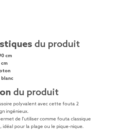
istiques
du produit
90 cm
 cm
oton
, blanc
ion
du produit
ssoire polyvalent avec cette fouta 2
gn ingénieux.
rmet de l'utiliser comme fouta classique
déal pour la plage ou le pique-nique.