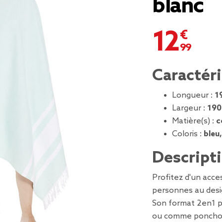
blanc
12,99 €
Caractér
Longueur :
1
Largeur :
190
Matière(s) :
c
Coloris :
bleu
Descript
Profitez d'un acce
personnes au desi
Son format 2en1 pe
ou comme poncho, i