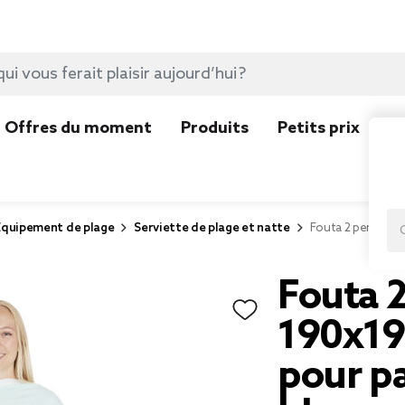
Offres du moment
Produits
Petits prix
N
Equipement de plage
Serviette de plage et natte
Fouta 2 personne
Fouta 
190x19
pour pa