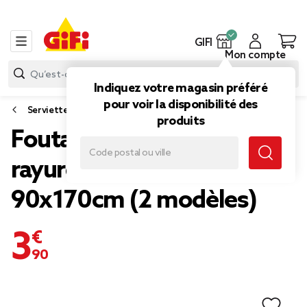
GIFI
Mon compte
Indiquez votre magasin préféré
pour voir la disponibilité des
Serviette de plage et natte
produits
Fouta 1 personne coton
rayure bayadère
90x170cm (2 modèles)
3,90 €