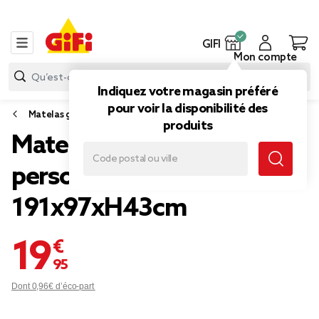
GIFI
Mon compte
Indiquez votre magasin préféré
pour voir la disponibilité des
Matelas gonflable et couchage
produits
Matelas lit gonflable 1
personne Bestway bleu
191x97xH43cm
19,95 €
Dont 0,96€ d’éco-part