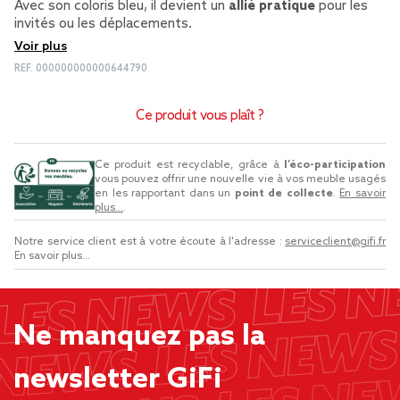
Avec son coloris bleu, il devient un
allié pratique
pour les
invités ou les déplacements.
Voir plus
REF.
000000000000644790
Ce produit vous plaît ?
Ce produit est recyclable, grâce à
l’éco-participation
vous pouvez offrir une nouvelle vie à vos meuble usagés
en les rapportant dans un
point de collecte
.
En savoir
plus...
.
Notre service client est à votre écoute à l'adresse :
serviceclient@gifi.fr
En savoir plus...
Ne manquez pas la
newsletter GiFi