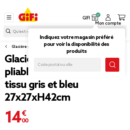
GIFI
Mon compte
Indiquez votre magasin préféré
pour voir la disponibilité des
Glacière et bloc réfrigérant
produits
Glacière 30L à roulettes
pliable chariot fraîcheur
tissu gris et bleu
27x27xH42cm
14,00 €