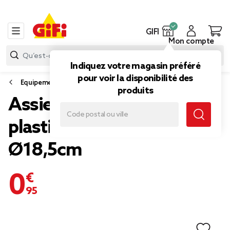
GIFI
Mon compte
Indiquez votre magasin préféré
pour voir la disponibilité des
Equipement de caravaning
produits
Assiette à pique-nique x5
plastique réutilisable
Ø18,5cm
0,95 €