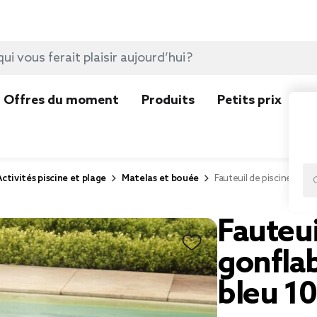
Offres du moment
Produits
Petits prix
N
Activités piscine et plage
Matelas et bouée
Fauteuil de piscine gonf
Fauteui
gonflab
bleu 1