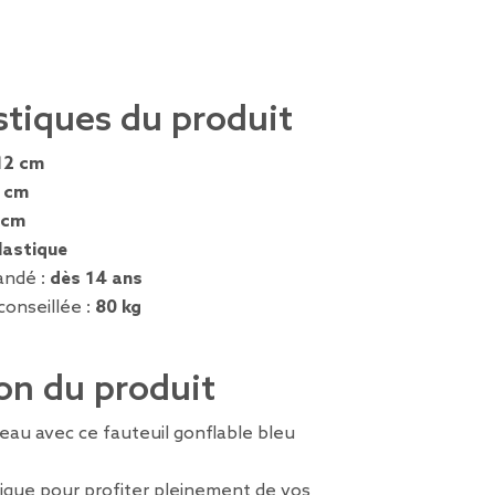
stiques du produit
12 cm
 cm
 cm
lastique
ndé :
dès 14 ans
conseillée :
80 kg
on du produit
'eau avec ce fauteuil gonflable bleu
ique pour profiter pleinement de vos