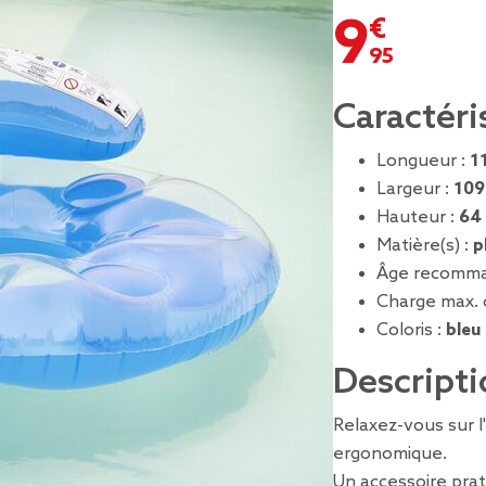
9,95 €
Caractéri
Longueur :
1
Largeur :
109
Hauteur :
64
Matière(s) :
p
Âge recomma
Charge max. 
Coloris :
bleu
Descripti
Relaxez-vous sur l
ergonomique.
Un accessoire prat