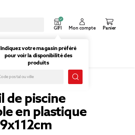
GIFI
Mon compte
Panier
ouveautés
Inspirations
Indiquez votre magasin préféré
pour voir la disponibilité des
produits
lable en plastique bleu 109x112cm
l de piscine
le en plastique
09x112cm