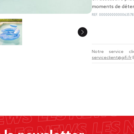
moments de déten
REF.
00000000000063578
Notre service c
serviceclient@gifi.fr