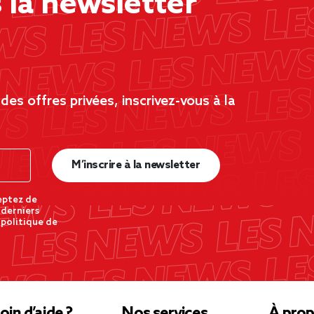
la newsletter
es offres privées, inscrivez-vous à la
M’inscrire à la newsletter
eptez de
 derniers
 politique de
oin d’aide ?
Nos services
À prop