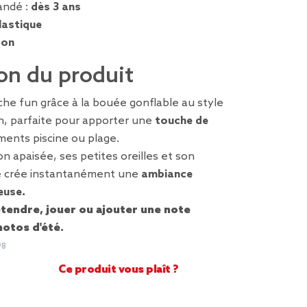
ndé :
dès 3 ans
lastique
ron
on du produit
he fun grâce à la bouée gonflable au style
n, parfaite pour apporter une
touche de
ents piscine ou plage.
n apaisée, ses petites oreilles et son
lle crée instantanément une
ambiance
reuse
.
étendre, jouer ou ajouter une
note
hotos d'été.
98
Ce produit vous plaît ?