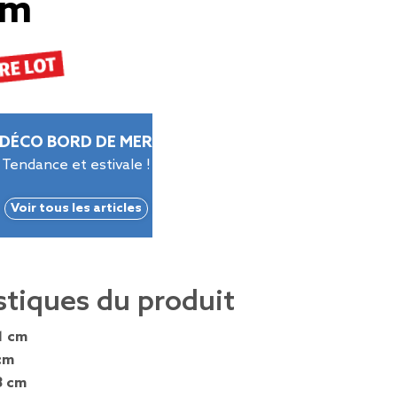
cm
DÉCO BORD DE MER
Tendance et estivale !
Voir tous les articles
stiques du produit
1 cm
cm
8 cm