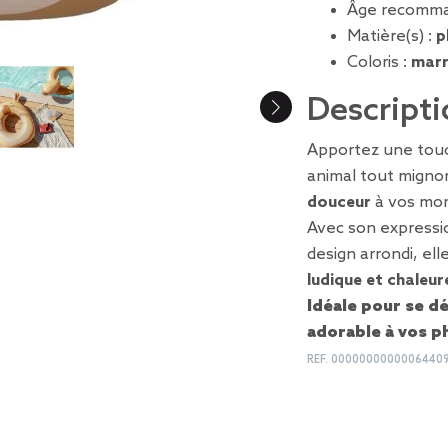
Âge recomma
Matière(s) :
p
Coloris :
mar
Descripti
Apportez une touc
animal tout migno
douceur
à vos mom
Avec son expressio
design arrondi, e
ludique et chaleu
Idéale pour se d
adorable
à vos p
REF.
0000000000006440