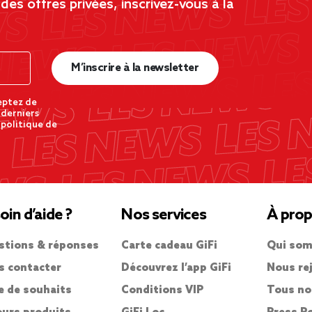
es offres privées, inscrivez-vous à la
M’inscrire à la newsletter
eptez de
 derniers
 politique de
oin d’aide ?
Nos services
À prop
stions & réponses
Carte cadeau GiFi
Qui som
s contacter
Découvrez l’app GiFi
Nous re
e de souhaits
Conditions VIP
Tous no