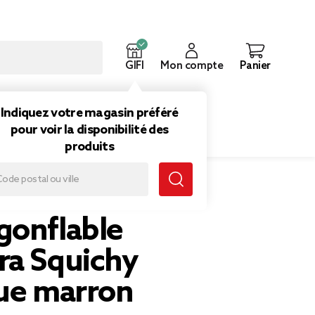
GIFI
Mon compte
Panier
ouveautés
Inspirations
Indiquez votre magasin préféré
pour voir la disponibilité des
produits
ra Squichy plastique marron 61x81cm
gonflable
ra Squichy
que marron