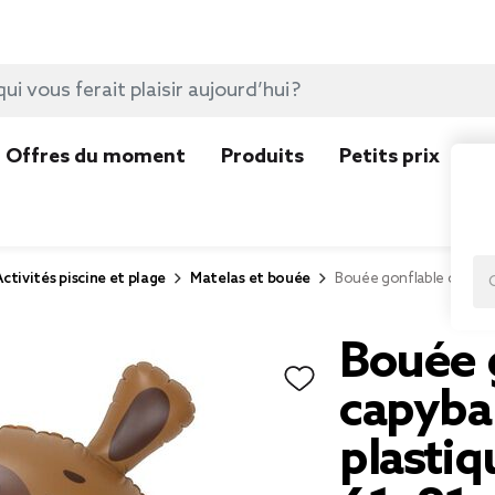
Offres du moment
Produits
Petits prix
N
Activités piscine et plage
Matelas et bouée
Bouée gonflable capyba
Bouée 
capyba
plasti