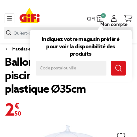
GIFI
Mon compte
Indiquez votre magasin préféré
pour voir la disponibilité des
Matelas et bouée
produits
Ballon gonflable pour
piscine avec licorne en
plastique Ø35cm
2,50 €