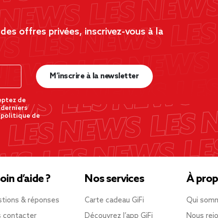
es offres privées, inscrivez-vous à la
M’inscrire à la newsletter
eptez de
 derniers
 politique de
oin d’aide ?
Nos services
À prop
tions & réponses
Carte cadeau GiFi
Qui som
 contacter
Découvrez l’app GiFi
Nous rejo