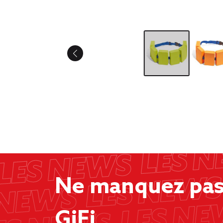
Ne manquez pas 
GiFi