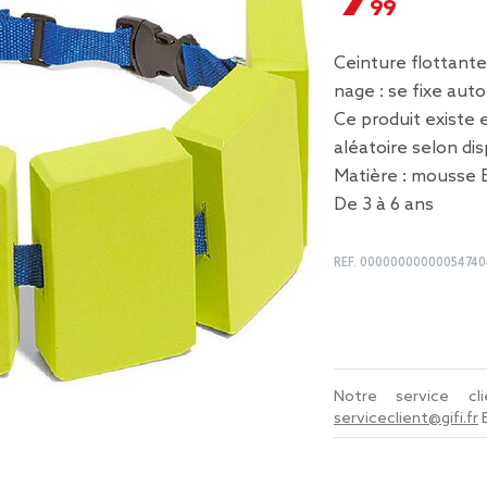
Ceinture flottante
nage : se fixe auto
Ce produit existe 
aléatoire selon dis
Matière : mousse 
De 3 à 6 ans
REF.
00000000000054740
Notre service c
serviceclient@gifi.fr