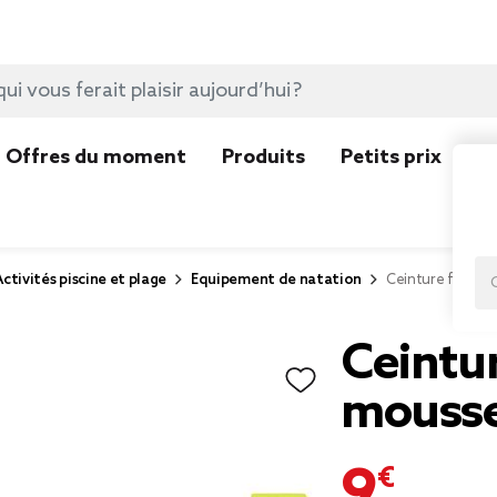
Offres du moment
Produits
Petits prix
N
Activités piscine et plage
Equipement de natation
Ceinture flotta
Ceintur
mouss
9,99 €