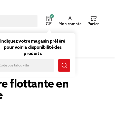
GIFI
Mon compte
Panier
ouveautés
Inspirations
Indiquez votre magasin préféré
pour voir la disponibilité des
produits
nte en mousse
e flottante en
e