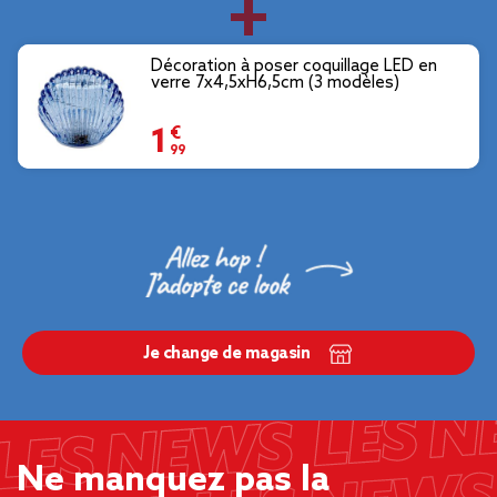
Décoration à poser coquillage LED en
verre 7x4,5xH6,5cm (3 modèles)
1,99 €
Je change de magasin
Ne manquez pas la