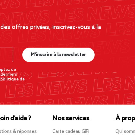
es offres privées, inscrivez-vous à la
M’inscrire à la newsletter
eptez de
 derniers
 politique de
oin d’aide ?
Nos services
À prop
tions & réponses
Carte cadeau GiFi
Qui som