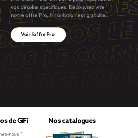
2,50 €
vos besoins spécifiques. Découvrez vite
notre offre Pro, l’inscription est gratuite!
Voir l’offre Pro
Assiette de présentation forme
poisson céramique bleu
20x41cm
6,99 €
os de GiFi
Nos catalogues
mes-nous ?