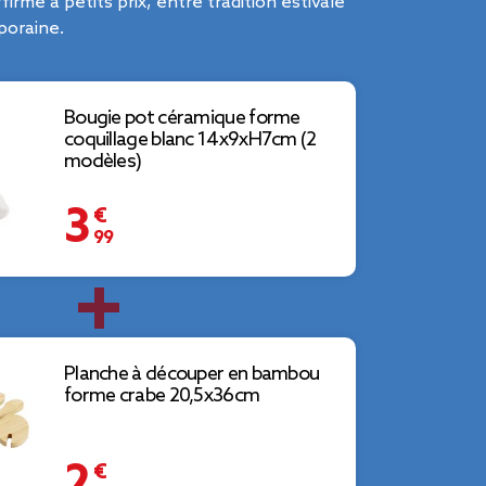
affirmé à petits prix, entre tradition estivale
poraine.
Bougie pot céramique forme
coquillage blanc 14x9xH7cm (2
modèles)
3,99 €
Planche à découper en bambou
forme crabe 20,5x36cm
2,59 €