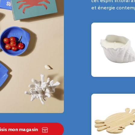
cet esprit littoral 
et énergie contem
isis mon magasin