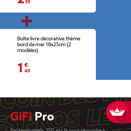
Boîte livre décorative thème
bord de mer 18x25cm (2
modèles)
1,49 €
Bol forme poisson céramique
GiFi
Pro
bleu 11x16xH4cm
Professionnels, GiFi est là pour répondre à