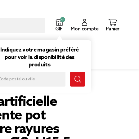
GIFI
Mon compte
Panier
ouveautés
Inspirations
Indiquez votre magasin préféré
pour voir la disponibilité des
produits
colorées Ø8xH15,5cm (2 modèles)
rtificielle
ente pot
re rayures