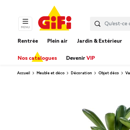
MENU
Rentrée
Plein air
Jardin & Extérieur
Nos catalogues
Devenir
VIP
Accueil
Meuble et déco
Décoration
Objet déco
Va