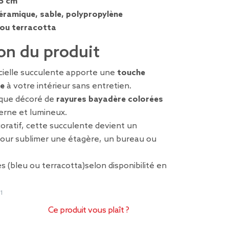
,5 cm
éramique, sable, polypropylène
 ou terracotta
on du produit
icielle succulente apporte une
touche
le
à votre intérieur sans entretien.
ique décoré de
rayures bayadère colorées
erne et lumineux.
oratif, cette succulente devient un
our sublimer une étagère, un bureau ou
s (bleu ou terracotta)selon disponibilité en
1
Ce produit vous plaît ?