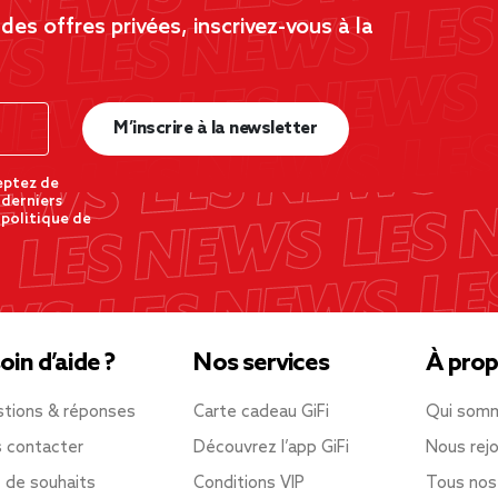
es offres privées, inscrivez-vous à la
M’inscrire à la newsletter
eptez de
 derniers
 politique de
oin d’aide ?
Nos services
À prop
tions & réponses
Carte cadeau GiFi
Qui som
 contacter
Découvrez l’app GiFi
Nous rejo
e de souhaits
Conditions VIP
Tous nos