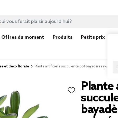
Offres du moment
Produits
Petits prix
N
se et déco florale
Plante artificielle succulente pot bayadère rayures 
Plante a
succul
bayadè