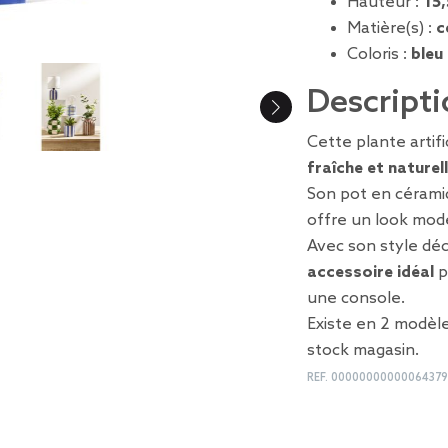
Hauteur :
15
Matière(s) :
c
Coloris :
bleu
Descripti
Cette plante artif
fraîche et naturel
Son pot en céram
offre un look mod
Avec son style déc
accessoire idéal
p
une console.
Existe en 2 modèle
stock magasin.
REF.
00000000000064379