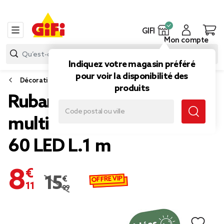
GIFI
Mon compte
Indiquez votre magasin préféré
pour voir la disponibilité des
Décoration lumineuse intérieure
produits
Ruban lumineux
multicolore connecté USB
60 LED L.1 m
8,11 €
OFFRE VIP
15,99 €
Prix remisé de 15,99 € à 8,11 €