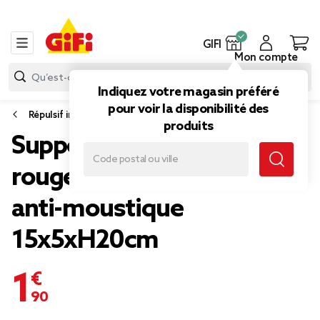
GIFI
Mon compte
Indiquez votre magasin préféré
pour voir la disponibilité des
Répulsif insectes
produits
Support cage déco métal
rouge pour spirale encens
anti-moustique
15x5xH20cm
1,90 €