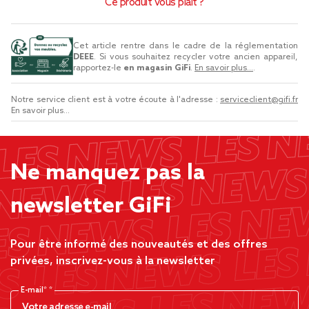
Ce produit vous plaît ?
Cet article rentre dans le cadre de la réglementation
DEEE
. Si vous souhaitez recycler votre ancien appareil,
rapportez-le
en magasin GiFi
.
En savoir plus...
.
Notre service client est à votre écoute à l'adresse :
serviceclient@gifi.fr
En savoir plus...
Ne manquez pas la
newsletter GiFi
Pour être informé des nouveautés et des offres
privées, inscrivez-vous à la newsletter
E-mail*