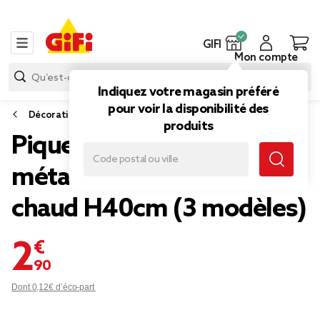
GIFI
Mon compte
Indiquez votre magasin préféré
pour voir la disponibilité des
Décoration lumineuse extérieure
produits
Piquet solaire forme fleur
métal coloré LED blanc
chaud H40cm (3 modèles)
2,90 €
Dont 0,12€ d’éco-part